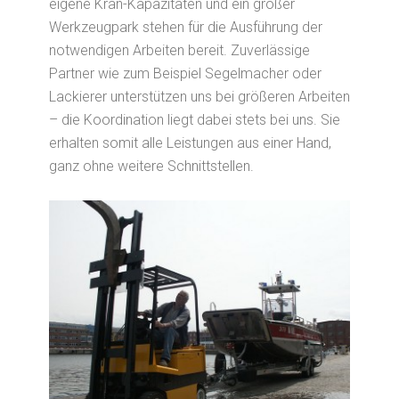
eigene Kran-Kapazitäten und ein großer
Werkzeugpark stehen für die Ausführung der
notwendigen Arbeiten bereit. Zuverlässige
Partner wie zum Beispiel Segelmacher oder
Lackierer unterstützen uns bei größeren Arbeiten
– die Koordination liegt dabei stets bei uns. Sie
erhalten somit alle Leistungen aus einer Hand,
ganz ohne weitere Schnittstellen.